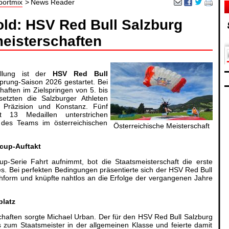
portmix
News Reader
ld: HSV Red Bull Salzburg
meisterschaften
ellung ist der
HSV Red Bull
sprung-Saison 2026 gestartet. Bei
haften im Zielspringen von 5. bis
etzten die Salzburger Athleten
Präzision und Konstanz. Fünf
mt 13 Medaillen unterstrichen
 des Teams im österreichischen
Österreichische Meisterschaft
cup-Auftakt
up-Serie Fahrt aufnimmt, bot die Staatsmeisterschaft die erste
. Bei perfekten Bedingungen präsentierte sich der HSV Red Bull
ühform und knüpfte nahtlos an die Erfolge der vergangenen Jahre
platz
schaften sorgte Michael Urban. Der für den HSV Red Bull Salzburg
ls zum Staatsmeister in der allgemeinen Klasse und feierte damit