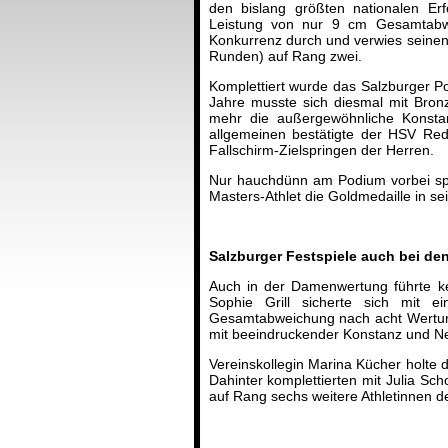
den bislang größten nationalen Erf
Leistung von nur 9 cm Gesamtabwe
Konkurrenz durch und verwies seine
Runden) auf Rang zwei.
Komplettiert wurde das Salzburger P
Jahre musste sich diesmal mit Bronz
mehr die außergewöhnliche Konsta
allgemeinen bestätigte der HSV Red 
Fallschirm-Zielspringen der Herren.
Nur hauchdünn am Podium vorbei spra
Masters-Athlet die Goldmedaille in sei
Salzburger Festspiele auch bei d
Auch in der Damenwertung führte ke
Sophie Grill sicherte sich mit e
Gesamtabweichung nach acht Wertung
mit beeindruckender Konstanz und Ne
Vereinskollegin Marina Kücher holte
Dahinter komplettierten mit Julia Sc
auf Rang sechs weitere Athletinnen 