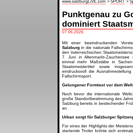
www.salzburgLiVE.com
SPORT
S
Punktgenau zu Go
dominiert Staats
07.06.2026
Mit einer beeindruckenden Vorst
Salzburg
in die nationale Fallschirm
den österreichischen Staatsmeistersc
7. Juni in Altenmarkt-Zauchensee s
einmal mehr Maßstäbe in Sachen 
Staatsmeistertitel sowie insgesa
eindrucksvoll die Ausnahmestellung
Fallschirmsport.
Gelungener Formtest vor dem Welt
Noch bevor die internationale Weltc
große Standortbestimmung des Jahres
Salzburg bereits in bestechender Fr
an.
Urban sorgt für Salzburger Spitzen
Für eines der Highlights der Meister
startende Tiroler krönte sich erstma