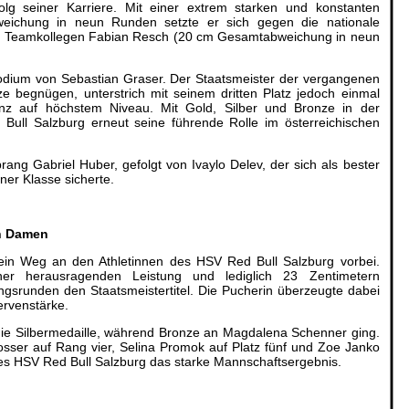
olg seiner Karriere. Mit einer extrem starken und konstanten
ichung in neun Runden setzte er sich gegen die nationale
n Teamkollegen Fabian Resch (20 cm Gesamtabweichung in neun
odium von Sebastian Graser. Der Staatsmeister der vergangenen
e begnügen, unterstrich mit seinem dritten Platz jedoch einmal
nz auf höchstem Niveau. Mit Gold, Silber und Bronze in der
Bull Salzburg erneut seine führende Rolle im österreichischen
ng Gabriel Huber, gefolgt von Ivaylo Delev, der sich als bester
ner Klasse sicherte.
en Damen
in Weg an den Athletinnen des HSV Red Bull Salzburg vorbei.
iner herausragenden Leistung und lediglich 23 Zentimetern
srunden den Staatsmeistertitel. Die Pucherin überzeugte dabei
rvenstärke.
 die Silbermedaille, während Bronze an Magdalena Schenner ging.
hosser auf Rang vier, Selina Promok auf Platz fünf und Zoe Janko
des HSV Red Bull Salzburg das starke Mannschaftsergebnis.