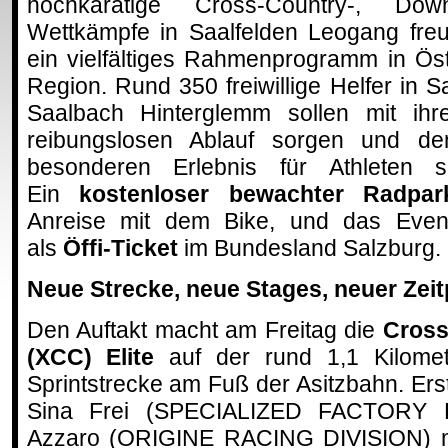
hochkarätige Cross-Country-, Dow
Wettkämpfe in Saalfelden Leogang fre
ein vielfältiges Rahmenprogramm in Öst
Region. Rund 350 freiwillige Helfer in 
Saalbach Hinterglemm sollen mit ihr
reibungslosen Ablauf sorgen und d
besonderen Erlebnis für Athleten
Ein
kostenloser bewachter Radpa
Anreise mit dem Bike, und das Eventti
als
Öffi-Ticket
im Bundesland Salzburg.
Neue Strecke, neue Stages, neuer Zeit
Den Auftakt macht am Freitag die
Cross
(XCC) Elite
auf der rund 1,1 Kilomete
Sprintstrecke am Fuß der Asitzbahn. Er
Sina Frei (SPECIALIZED FACTORY 
Azzaro (ORIGINE RACING DIVISION) m