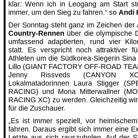
klar: Wenn ich in Leogang am Start st
immer, um den Sieg zu fahren.“ so
Andi 
Der Sonntag steht ganz im Zeichen de
Country-Rennen
über die olympische Di
umfassend adaptierten, rund vier Kil
statt. Es verspricht noch attraktiver f
Athleten um die Südkorea-Siegerin Sina 
Lillo (GIANT FACTORY OFF-ROAD TEAM 
Jenny Rissveds (CANYON X
Lokalmatadorinnen Laura Stigger (
RACING) und Mona Mitterwallner 
RACING XC) zu werden. Gleichzeitig wi
für die Zuschauer.
„Es ist immer speziell, vor heimisch
fahren. Daraus ergibt sich immer eine E
Letzte aus sich rauszuholen. Auf der 