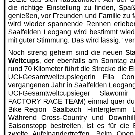
die richtige Einstellung zu finden, S
genießen, vor Freunden und Familie zu f
wird wieder spannende Rennen erleben
Saalfelden Leogang wird bestimmt wied
mit guter Stimmung. Das wird lässig.“ ve
Noch streng geheim sind die neuen S
Weltcups
, der ebenfalls am Sonntag a
rund 70 Kilometer führt die Strecke die E
UCI-Gesamtweltcupsiegerin Ella Con
vergangenen Jahr in Saalfelden Leogang 
UCI-Gesamtweltcupsieger Slawomir
FACTORY RACE TEAM) einmal quer durc
Bike-Region Saalbach Hinterglemm L
Während Cross-Country und Downhill b
Saisonstopp bestreiten, ist es für die
zweite Aufeinandertreffen. Beim Op