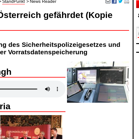
StandPunkt
News Reader
 Österreich gefährdet (Kopie
ng des Sicherheitspolizeigesetzes und
er Vorratsdatenspeicherung
hgh
ria