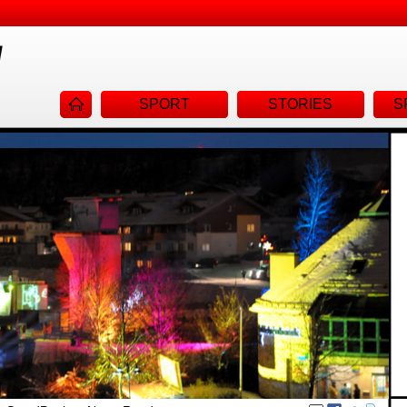
Navigat
SPORT
STORIES
S
überspr