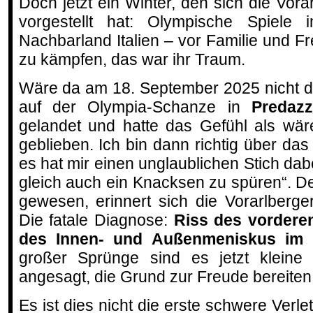
Doch jetzt ein Winter, den sich die Vor
vorgestellt hat: Olympische Spiele
Nachbarland Italien – vor Familie und 
zu kämpfen, das war ihr Traum.
Wäre da am 18. September 2025 nicht 
auf der Olympia-Schanze in
Predaz
gelandet und hatte das Gefühl als wär
geblieben. Ich bin dann richtig über das
es hat mir einen unglaublichen Stich da
gleich auch ein Knacksen zu spüren“. De
gewesen, erinnert sich die Vorarlberg
Die fatale Diagnose:
Riss des vordere
des Innen- und Außenmeniskus im 
großer Sprünge sind es jetzt kleine 
angesagt, die Grund zur Freude bereiten
Es ist dies nicht die erste schwere Verle