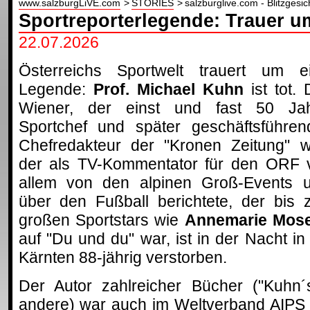
www.salzburgLiVE.com
STORIES
salzburglive.com - Blitzgesic
Sportreporterlegende: Trauer 
22.07.2026
Österreichs Sportwelt trauert um e
Legende:
Prof. Michael Kuhn
ist tot. 
Wiener, der einst und fast 50 Ja
Sportchef und später geschäftsführen
Chefredakteur der "Kronen Zeitung" w
der als TV-Kommentator für den ORF 
allem von den alpinen Groß-Events 
über den Fußball berichtete, der bis z
großen Sportstars wie
Annemarie Mos
auf "Du und du" war, ist in der Nacht i
Kärnten 88-jährig verstorben.
Der Autor zahlreicher Bücher ("Kuhn´
andere) war auch im Weltverband AIPS 