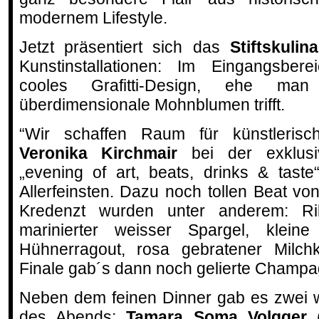
modernem Lifestyle.
Jetzt präsentiert sich das
Stiftskuli
Kunstinstallationen: Im Eingangsbere
cooles Grafitti-Design, ehe ma
überdimensionale Mohnblumen trifft.
“Wir schaffen Raum für künstleris
Veronika Kirchmair
bei der exklusi
„evening of art, beats, drinks & tast
Allerfeinsten. Dazu noch tollen Beat v
Kredenzt wurden unter anderem: Ril
marinierter weisser Spargel, kleine 
Hühnerragout, rosa gebratener Milc
Finale gab´s dann noch gelierte Champ
Neben dem feinen Dinner gab es zwei w
des Abends:
Tamara Soma Volgger
(